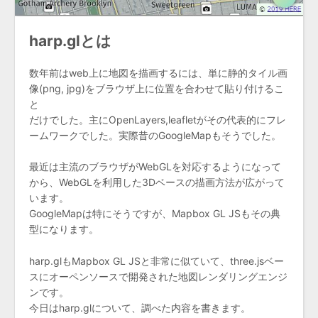
harp.glとは
数年前はweb上に地図を描画するには、単に静的タイル画
像(png, jpg)をブラウザ上に位置を合わせて貼り付けるこ
と
だけでした。主にOpenLayers,leafletがその代表的にフレ
ームワークでした。実際昔のGoogleMapもそうでした。
最近は主流のブラウザがWebGLを対応するようになって
から、WebGLを利用した3Dベースの描画方法が広がって
います。
GoogleMapは特にそうですが、Mapbox GL JSもその典
型になります。
harp.glもMapbox GL JSと非常に似ていて、three.jsベー
スにオーペンソースで開発された地図レンダリングエンジ
ンです。
今日はharp.glについて、調べた内容を書きます。