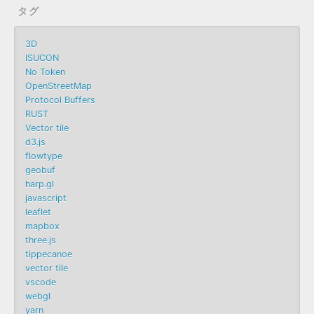
タグ
3D
ISUCON
No Token
OpenStreetMap
Protocol Buffers
RUST
Vector tile
d3.js
flowtype
geobuf
harp.gl
javascript
leaflet
mapbox
three.js
tippecanoe
vector tile
vscode
webgl
yarn