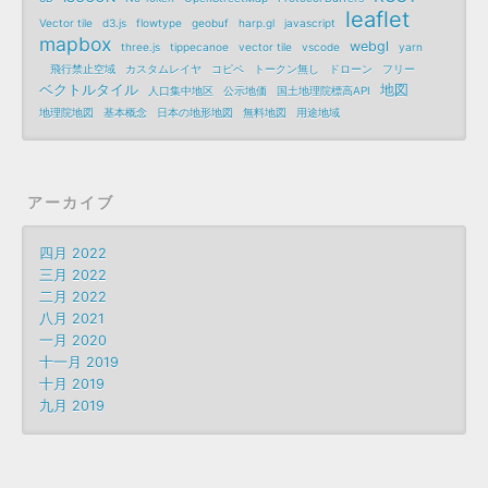
leaflet
Vector tile
d3.js
flowtype
geobuf
harp.gl
javascript
mapbox
webgl
three.js
tippecanoe
vector tile
vscode
yarn
飛行禁止空域
カスタムレイヤ
コピペ
トークン無し
ドローン
フリー
ベクトルタイル
地図
人口集中地区
公示地価
国土地理院標高API
地理院地図
基本概念
日本の地形地図
無料地図
用途地域
アーカイブ
四月 2022
三月 2022
二月 2022
八月 2021
一月 2020
十一月 2019
十月 2019
九月 2019