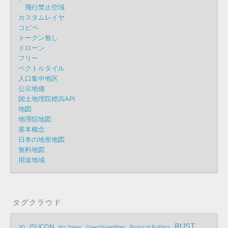
飛行禁止空域
カスタムレイヤ
コピペ
トークン無し
ドローン
フリー
ベクトルタイル
人口集中地区
公示地価
国土地理院標高API
地図
地理院地図
基本概念
日本の地形地図
無料地図
用途地域
タグクラウド
RUST
ISUCON
3D
No Token
OpenStreetMap
Protocol Buffers