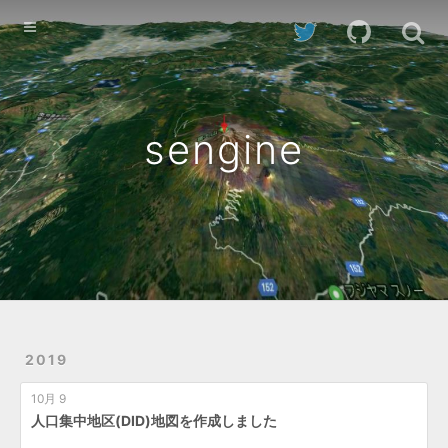
Home
Archives
sengine
2019
10月 9
人口集中地区(DID)地図を作成しました