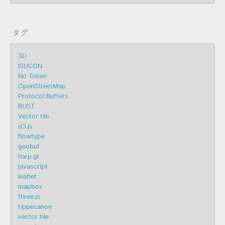
タグ
3D
ISUCON
No Token
OpenStreetMap
Protocol Buffers
RUST
Vector tile
d3.js
flowtype
geobuf
harp.gl
javascript
leaflet
mapbox
three.js
tippecanoe
vector tile