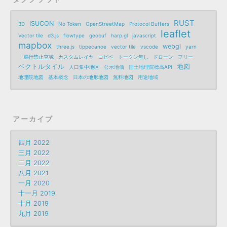
RUST
ISUCON
3D
No Token
OpenStreetMap
Protocol Buffers
leaflet
Vector tile
d3.js
flowtype
geobuf
harp.gl
javascript
mapbox
webgl
three.js
tippecanoe
vector tile
vscode
yarn
飛行禁止空域
カスタムレイヤ
コピペ
トークン無し
ドローン
フリー
ベクトルタイル
地図
人口集中地区
公示地価
国土地理院標高API
地理院地図
基本概念
日本の地形地図
無料地図
用途地域
アーカイブ
四月 2022
三月 2022
二月 2022
八月 2021
一月 2020
十一月 2019
十月 2019
九月 2019