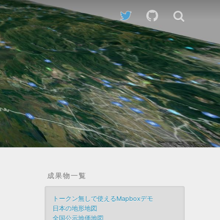
成果物一覧
トークン無しで使えるMapboxデモ
日本の地形地図
全国公示地価地図