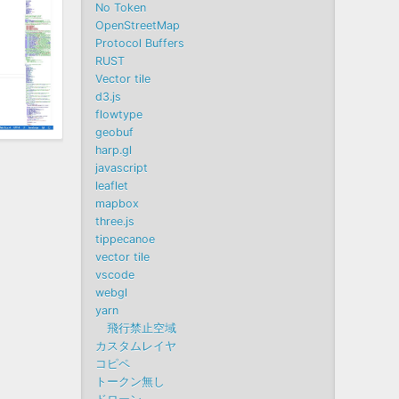
No Token
OpenStreetMap
Protocol Buffers
RUST
Vector tile
d3.js
flowtype
geobuf
harp.gl
javascript
leaflet
mapbox
three.js
tippecanoe
vector tile
vscode
webgl
yarn
飛行禁止空域
カスタムレイヤ
コピペ
トークン無し