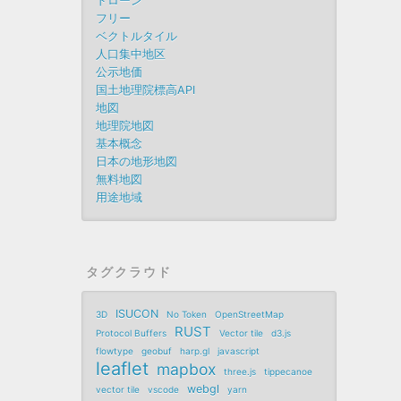
ドローン
フリー
ベクトルタイル
人口集中地区
公示地価
国土地理院標高API
地図
地理院地図
基本概念
日本の地形地図
無料地図
用途地域
タグクラウド
ISUCON
3D
No Token
OpenStreetMap
RUST
Protocol Buffers
Vector tile
d3.js
flowtype
geobuf
harp.gl
javascript
leaflet
mapbox
three.js
tippecanoe
webgl
vector tile
vscode
yarn