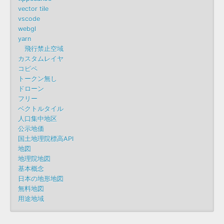
vector tile
vscode
webgl
yarn
飛行禁止空域
カスタムレイヤ
コピペ
トークン無し
ドローン
フリー
ベクトルタイル
人口集中地区
公示地価
国土地理院標高API
地図
地理院地図
基本概念
日本の地形地図
無料地図
用途地域