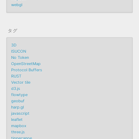
webgl
タグ
3D
ISUCON
No Token
OpenStreetMap
Protocol Buffers
RUST
Vector tile
d3.js
flowtype
geobuf
harp.gl
javascript
leaflet
mapbox
three.js
tippecanoe