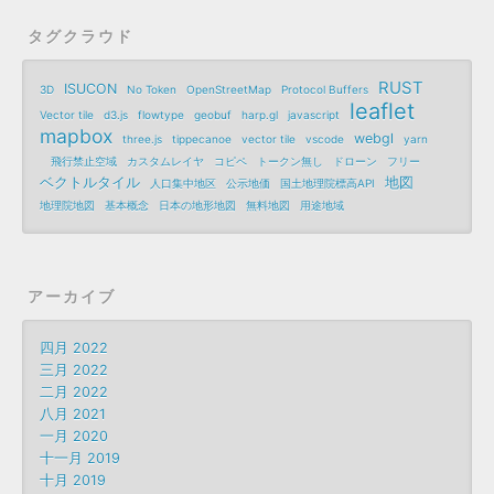
タグクラウド
RUST
ISUCON
3D
No Token
OpenStreetMap
Protocol Buffers
leaflet
Vector tile
d3.js
flowtype
geobuf
harp.gl
javascript
mapbox
webgl
three.js
tippecanoe
vector tile
vscode
yarn
飛行禁止空域
カスタムレイヤ
コピペ
トークン無し
ドローン
フリー
ベクトルタイル
地図
人口集中地区
公示地価
国土地理院標高API
地理院地図
基本概念
日本の地形地図
無料地図
用途地域
アーカイブ
四月 2022
三月 2022
二月 2022
八月 2021
一月 2020
十一月 2019
十月 2019