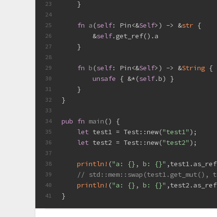
    }
23
24
fn
a
(
self
: Pin<&
Self
>) -> &
str
 {
25
        &
self
.get_ref().a
26
    }
27
28
fn
b
(
self
: Pin<&
Self
>) -> &
String
 {
29
unsafe
 { &*(
self
.b) }
30
    }
31
}
32
33
pub
fn
main
() {
34
let
 test1 = Test::new(
"test1"
);
35
let
 test2 = Test::new(
"test2"
);
36
37
println!
(
"a: {}, b: {}"
,test1.as_ref
38
// std::mem::swap(test1.get_mut(
39
println!
(
"a: {}, b: {}"
,test2.as_ref
40
}
41