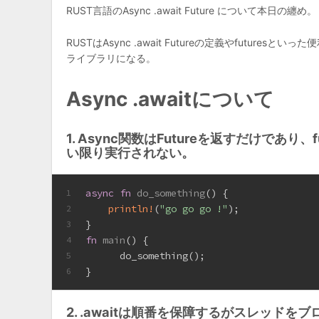
RUST言語のAsync .await Future について本日の纏め。
RUSTはAsync .await Futureの定義やfuturesと
ライブラリになる。
Async .awaitについて
1. Async関数はFutureを返すだけであり、futur
い限り実行されない。
async
fn
do_something
() { 
1
println!
(
"go go go !"
);
2
}
3
fn
main
() {
4
      do_something();
5
}
6
2. .awaitは順番を保障するがスレッ