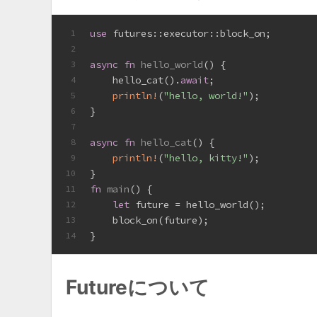
use
 futures::executor::block_on;
1
2
async
fn
hello_world
() {
3
    hello_cat().
await
;
4
println!
(
"hello, world!"
);
5
}
6
7
async
fn
hello_cat
() {
8
println!
(
"hello, kitty!"
);
9
}
10
fn
main
() {
11
let
 future = hello_world();
12
    block_on(future); 
13
}
14
Futureについて