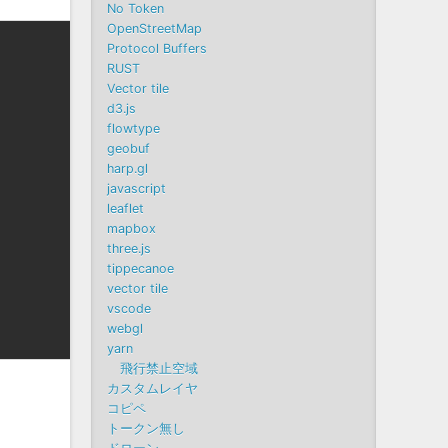
No Token
OpenStreetMap
Protocol Buffers
RUST
Vector tile
d3.js
flowtype
geobuf
harp.gl
javascript
leaflet
mapbox
three.js
tippecanoe
vector tile
vscode
webgl
yarn
飛行禁止空域
カスタムレイヤ
コピペ
トークン無し