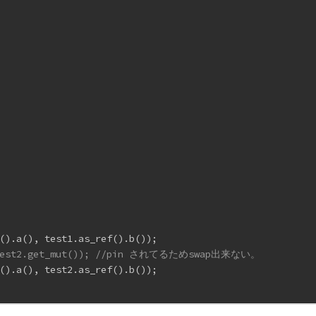
().a(), test1.as_ref().b());
), test2.get_mut()); //pin されてるためswap出来ない。
().a(), test2.as_ref().b());