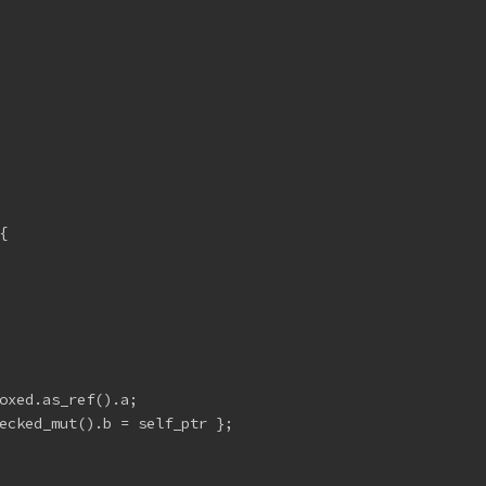
{
oxed.as_ref().a;
ecked_mut().b = self_ptr };