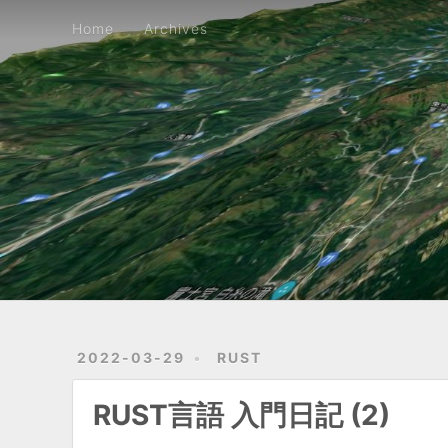
Home
Archives
Home
Archives
2022-03-29
RUST
RUST言語 入門日記 (2)