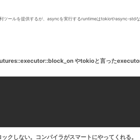
いった便利ツールを提供するが、asyncを実行するruntimeはtokioやasync-st
es::executor::block_on やtokioと言ったexecut
ドをブロックしない。コンパイラがスマートにやってくれる。