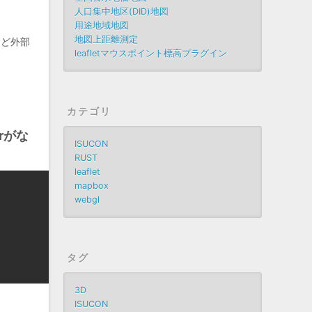
人口集中地区(DID)地図
用途地域地図
地図上距離測定
dなど外部
leafletマウスポイント標高プラグイン
カテゴリ
orがな
ISUCON
RUST
leaflet
mapbox
webgl
タグ
3D
ISUCON