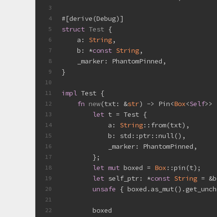
3
#[derive(Debug)]
4
struct
Test
 {
5
    a: 
String
,
6
    b: *
const
String
,
7
    _marker: PhantomPinned,
8
}
9
10
impl
 Test {
11
fn
new
(txt: &
str
) -> Pin<
Box
<
Self
>> 
12
let
 t = Test {
13
            a: 
String
::from(txt),
14
            b: std::ptr::null(),
15
            _marker: PhantomPinned,
16
        };
17
let
mut
 boxed = 
Box
::pin(t);
18
let
 self_ptr: *
const
String
 = &b
19
unsafe
 { boxed.as_mut().get_unch
20
21
        boxed
22