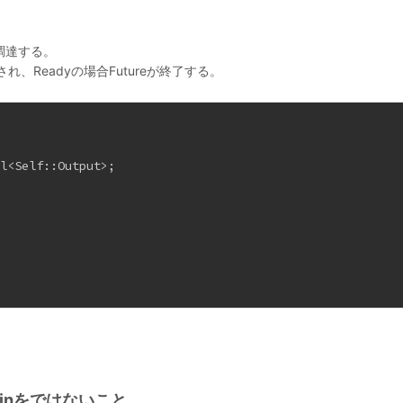
く調達する。
され、Readyの場合Futureが終了する。
ll<Self::Output>;
。
はUnpinをではないこと。