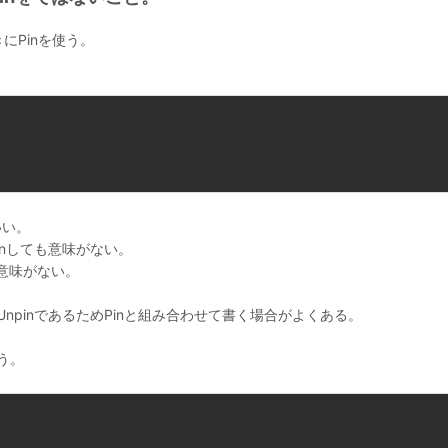
にPinを使う。
いい。
Pinしても意味がない。
使う意味がない。
は!UnpinであるためPinと組み合わせて書く場合がよくある。
使う。