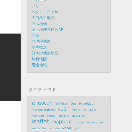
ドローン
フリー
ベクトルタイル
人口集中地区
公示地価
国土地理院標高API
地図
地理院地図
基本概念
日本の地形地図
無料地図
用途地域
タグクラウド
ISUCON
3D
No Token
OpenStreetMap
RUST
Protocol Buffers
Vector tile
d3.js
flowtype
geobuf
harp.gl
javascript
leaflet
mapbox
three.js
tippecanoe
webgl
vector tile
vscode
yarn