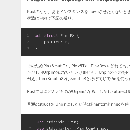
Rustのなか、あるインスタンスをmoveさせたくないとき
構造は単純で下記の通り。
pub
struct
Pin
<P> {
1
    pointer: P,
2
}
3
そのためPin<&mut T> , Pin<&T> , Pin<Box
> どれでも
ただTが!Unpinではないといけません。Unpinのものを
例え、Pin<&mut u8>は&mut u8とほぼ同じでPinを
RustではほどんどものがUnpinになる。しかしFuture
普通のstructを!Unpinにしたい時はPhantomPinnedを
use
 std::pin::Pin;
1
use
 std::marker::PhantomPinned;
2