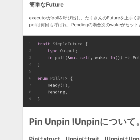
簡単なFuture
executorがpollを呼び出し、たくさんのFutureを上手
pollは何回も呼ばれ、Pendingの場合次のwakeがセット
trait
SimpleFuture
 {
1
type
Output
;
2
fn
poll
(&
mut
self
, wake: 
fn
()) -> Po
3
}
4
5
enum
Poll
<T> {
6
    Ready(T),
7
    Pending,
8
}
9
Pin Unpin !Unpinについて
Pinはstruct。Unpinはtrait。!Unpin