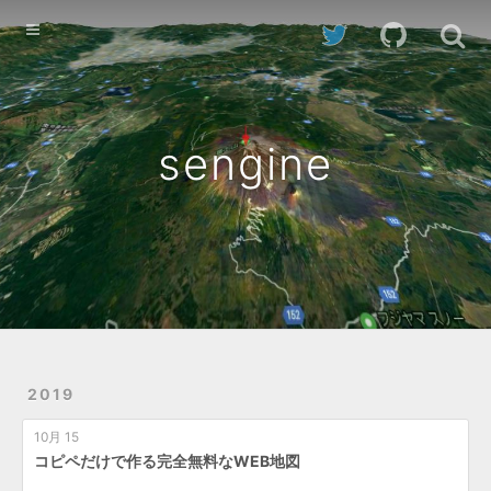
Home
Archives
sengine
2019
10月 15
コピペだけで作る完全無料なWEB地図