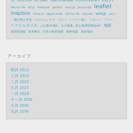
ISUCON
3D
No Token
OpenStreetMap
Protocol Buffers
leaflet
Vector tile
d3.js
flowtype
geobuf
harp.gl
javascript
mapbox
webgl
three.js
tippecanoe
vector tile
vscode
yarn
飛行禁止空域
カスタムレイヤ
コピペ
トークン無し
ドローン
フリー
ベクトルタイル
地図
人口集中地区
公示地価
国土地理院標高API
地理院地図
基本概念
日本の地形地図
無料地図
用途地域
アーカイブ
四月 2022
三月 2022
二月 2022
八月 2021
一月 2020
十一月 2019
十月 2019
九月 2019