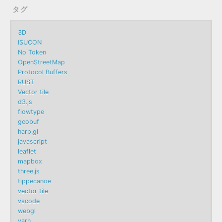
タグ
3D
ISUCON
No Token
OpenStreetMap
Protocol Buffers
RUST
Vector tile
d3.js
flowtype
geobuf
harp.gl
javascript
leaflet
mapbox
three.js
tippecanoe
vector tile
vscode
webgl
yarn