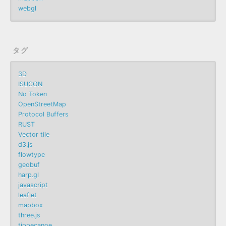
webgl
タグ
3D
ISUCON
No Token
OpenStreetMap
Protocol Buffers
RUST
Vector tile
d3.js
flowtype
geobuf
harp.gl
javascript
leaflet
mapbox
three.js
tippecanoe