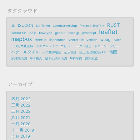
タグクラウド
RUST
ISUCON
3D
No Token
OpenStreetMap
Protocol Buffers
leaflet
Vector tile
d3.js
flowtype
geobuf
harp.gl
javascript
mapbox
webgl
three.js
tippecanoe
vector tile
vscode
yarn
飛行禁止空域
カスタムレイヤ
コピペ
トークン無し
ドローン
フリー
ベクトルタイル
地図
人口集中地区
公示地価
国土地理院標高API
地理院地図
基本概念
日本の地形地図
無料地図
用途地域
アーカイブ
四月 2022
三月 2022
二月 2022
八月 2021
一月 2020
十一月 2019
十月 2019