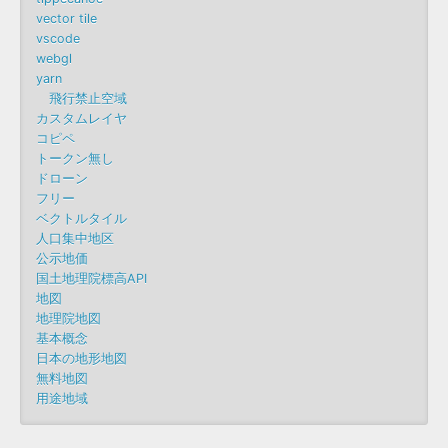
vector tile
vscode
webgl
yarn
飛行禁止空域
カスタムレイヤ
コピペ
トークン無し
ドローン
フリー
ベクトルタイル
人口集中地区
公示地価
国土地理院標高API
地図
地理院地図
基本概念
日本の地形地図
無料地図
用途地域