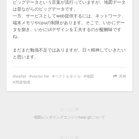
ビッグデータという言葉が流行っていますが、地図データ
は昔ながらのビッグデータです。
一方、サービスとしてweb提供するには、ネットワーク、
端末メモリやcpuの制限があります。そこで、いかにデー
タを捌き、いかにUIデザインを工夫するのが醍醐味です
ね。
まだまだ勉強不足ではありますが、日々精神していきたい
と思います。
leaflet
vector tile
ベクトルタイル
地図
共有
用途地域
次の記事
地図レンダリングエンジンharp.glについて
前の記事