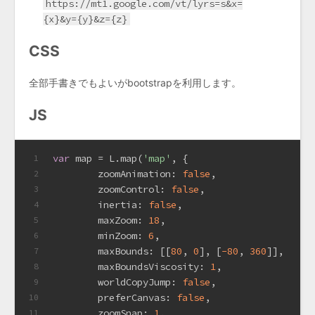
https://mt1.google.com/vt/lyrs=s&x=
{x}&y={y}&z={z}
CSS
全部手書きでもよいがbootstrapを利用します。
JS
var
 map = L.map(
'map'
, {
1
	zoomAnimation: 
false
,
2
	zoomControl: 
false
,
3
	inertia: 
false
,
4
	maxZoom: 
18
, 
5
	minZoom: 
6
,
6
	maxBounds: [[
80
, 
0
], [
-80
, 
360
]],
7
	maxBoundsViscosity: 
1
,
8
	worldCopyJump: 
false
,
9
	preferCanvas: 
false
,
10
	zoomSnap: 
1
,
11