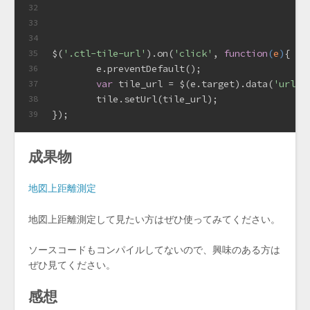
32
33
34
$(
'.ctl-tile-url'
).on(
'click'
, 
function
(
e
)
{
35
	e.preventDefault();
36
var
 tile_url = $(e.target).data(
'url'
)
37
	tile.setUrl(tile_url);
38
});
39
成果物
地図上距離測定
地図上距離測定して見たい方はぜひ使ってみてください。
ソースコードもコンパイルしてないので、興味のある方は
ぜひ見てください。
感想