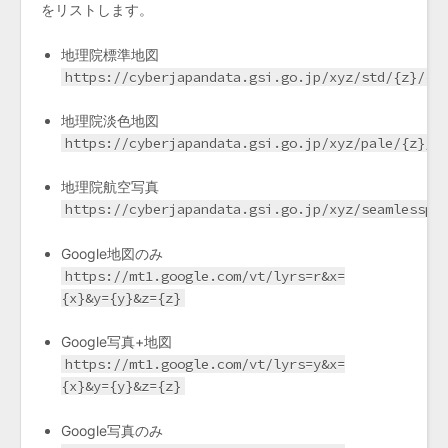
をリストします。
地理院標準地図
https://cyberjapandata.gsi.go.jp/xyz/std/{z}/{x
地理院淡色地図
https://cyberjapandata.gsi.go.jp/xyz/pale/{z}/{
地理院航空写真
https://cyberjapandata.gsi.go.jp/xyz/seamlessph
Google地図のみ
https://mt1.google.com/vt/lyrs=r&x=
{x}&y={y}&z={z}
Google写真+地図
https://mt1.google.com/vt/lyrs=y&x=
{x}&y={y}&z={z}
Google写真のみ