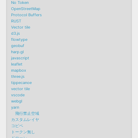
No Token
OpenStreetMap
Protocol Buffers
RUST
Vector tile
d3.js
flowtype
geobuf
harp.gl
javascript
leaflet
mapbox
three.js
tippecanoe
vector tile
vscode
webgl
yarn
飛行禁止空域
カスタムレイヤ
コピペ
トークン無し