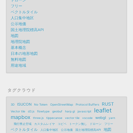
ドローン
フリー
ベクトルタイル
人口集中地区
公示地価
国土地理院標高API
地図
地理院地図
基本概念
日本の地形地図
無料地図
用途地域
タグクラウド
RUST
ISUCON
3D
No Token
OpenStreetMap
Protocol Buffers
leaflet
Vector tile
d3.js
flowtype
geobuf
harp.gl
javascript
mapbox
webgl
three.js
tippecanoe
vector tile
vscode
yarn
飛行禁止空域
カスタムレイヤ
コピペ
トークン無し
ドローン
フリー
ベクトルタイル
地図
人口集中地区
公示地価
国土地理院標高API