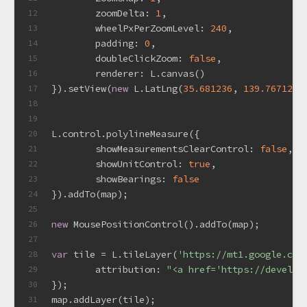
	zoomDelta: 
1
,
12
	wheelPxPerZoomLevel: 
240
,
13
	padding: 
0
,
14
	doubleClickZoom: 
false
,
15
	renderer: L.canvas()
16
}).setView(
new
 L.LatLng(
35.681236
, 
139.767125
)
17
18
19
L.control.polylineMeasure({
20
	showMeasurementsClearControl: 
false
,
21
	showUnitControl: 
true
,
22
	showBearings: 
false
23
}).addTo(map);
24
25
new
 MousePositionControl().addTo(map);
26
27
var
 tile = L.tileLayer(
'https://mt1.google.com
28
	attribution: 
"<a href='https://develo
29
});
30
map.addLayer(tile);
31