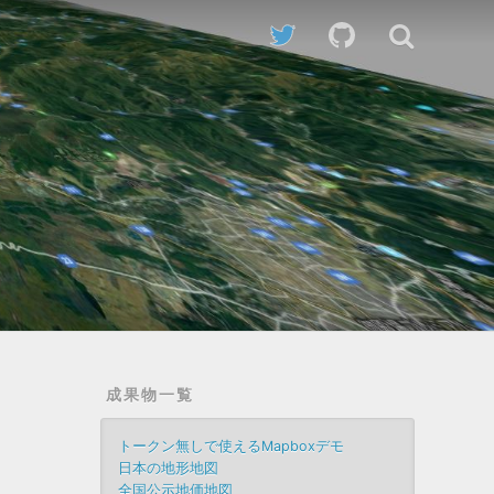
成果物一覧
トークン無しで使えるMapboxデモ
日本の地形地図
全国公示地価地図