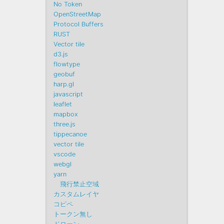
No Token
OpenStreetMap
Protocol Buffers
RUST
Vector tile
d3.js
flowtype
geobuf
harp.gl
javascript
leaflet
mapbox
three.js
tippecanoe
vector tile
vscode
webgl
yarn
飛行禁止空域
カスタムレイヤ
コピペ
トークン無し