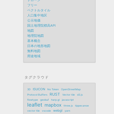
ドローン
フリー
ベクトルタイル
人口集中地区
公示地価
国土地理院標高API
地図
地理院地図
基本概念
日本の地形地図
無料地図
用途地域
タグクラウド
ISUCON
3D
No Token
OpenStreetMap
RUST
Protocol Buffers
Vector tile
d3.js
flowtype
geobuf
harp.gl
javascript
leaflet
mapbox
three.js
tippecanoe
webgl
vector tile
vscode
yarn