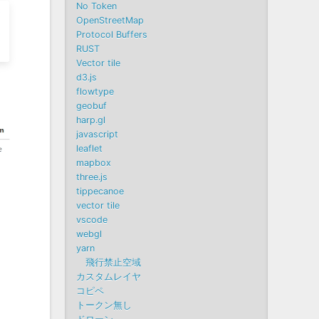
No Token
OpenStreetMap
Protocol Buffers
RUST
Vector tile
d3.js
flowtype
geobuf
harp.gl
javascript
leaflet
mapbox
three.js
tippecanoe
vector tile
vscode
webgl
yarn
飛行禁止空域
カスタムレイヤ
コピペ
トークン無し