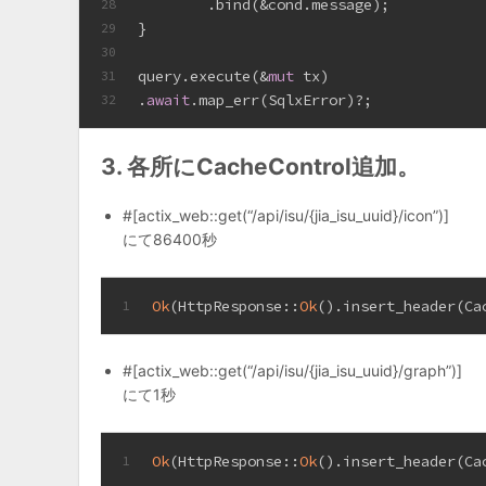
        .bind(&cond.message);
28
}
29
30
query.execute(&
mut
 tx)
31
.
await
.map_err(SqlxError)?;
32
3. 各所にCacheControl追加。
#[actix_web::get(“/api/isu/{jia_isu_uuid}/icon”)]
にて86400秒
Ok
(HttpResponse::
Ok
().insert_header(Ca
1
#[actix_web::get(“/api/isu/{jia_isu_uuid}/graph”)]
にて1秒
Ok
(HttpResponse::
Ok
().insert_header(Ca
1