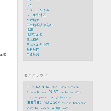
ドローン
フリー
ベクトルタイル
人口集中地区
公示地価
国土地理院標高API
地図
地理院地図
基本概念
日本の地形地図
無料地図
eJS
用途地域
タグクラウド
ISUCON
3D
No Token
OpenStreetMap
RUST
Protocol Buffers
Vector tile
d3.js
flowtype
geobuf
harp.gl
javascript
leaflet
mapbox
three.js
tippecanoe
webgl
vector tile
vscode
yarn