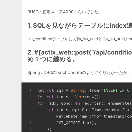
RUSTの初期スコア4000ぐらいでした。
1. SQLを見ながらテーブルにindex
isu_conditionテーブルにてjia_isu_uuidと(jia_isu_uu
2. #[actix_web::post(“/api/co
め１つに纏める。
Spring JDBCのbatchUpdateのようにやりた
let
mut
 sql = 
String
::from(
"INSERT INTO 
1
let
mut
 times = 
Vec
::new();
2
for
 (idx, cond) 
in
 req.iter().enumerate(
3
let
 timestamp: DateTime<chrono::Fixe
4
        NaiveDateTime::from_timestamp(co
5
        JST_OFFSET.fix(),
6
    );
7