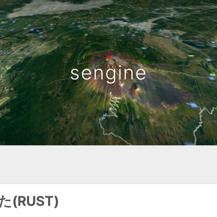
sengine
た(RUST)