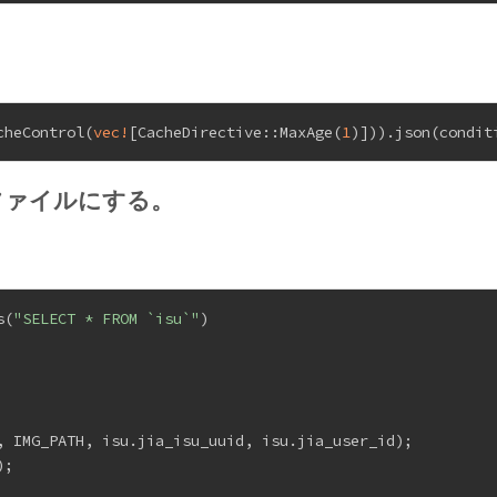
cheControl(
vec!
[CacheDirective::MaxAge(
1
)])).json(condit
をファイルにする。
s(
"SELECT * FROM `isu`"
)
, IMG_PATH, isu.jia_isu_uuid, isu.jia_user_id);
);