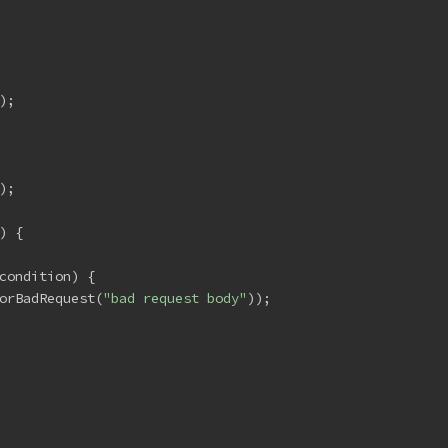
);
);
) {
condition) {
orBadRequest(
"bad request body"
));