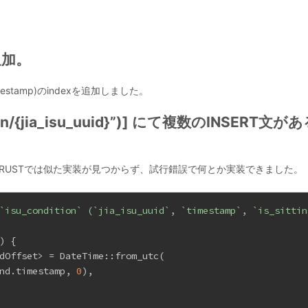
追加。
id,timestamp)のindexを追加しました。
ndition/{jia_isu_uuid}”)] にて複数のINSERT文
かったが、RUSTでは似た実装が見つからず、試行錯誤で何とか実装できました。
`isu_condition` (`jia_isu_uuid`, `timestamp`, `is_sittin
) {
dOffset> = DateTime::from_utc(
nd.timestamp, 
0
),