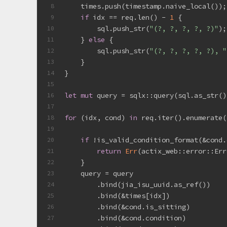
    times.push(timestamp.naive_local());
8
if
 idx == req.len() - 
1
 {
9
        sql.push_str(
"(?, ?, ?, ?, ?)"
);
10
    } 
else
 {
11
        sql.push_str(
"(?, ?, ?, ?, ?), "
12
    }
13
}
14
15
let
mut
 query = sqlx::query(sql.as_str()
16
17
for
 (idx, cond) 
in
 req.iter().enumerate(
18
19
if
 !is_valid_condition_format(&cond.
20
return
Err
(actix_web::error::Err
21
    }
22
    query = query
23
        .bind(jia_isu_uuid.as_ref())
24
        .bind(&times[idx])
25
        .bind(&cond.is_sitting)
26
        .bind(&cond.condition)
27