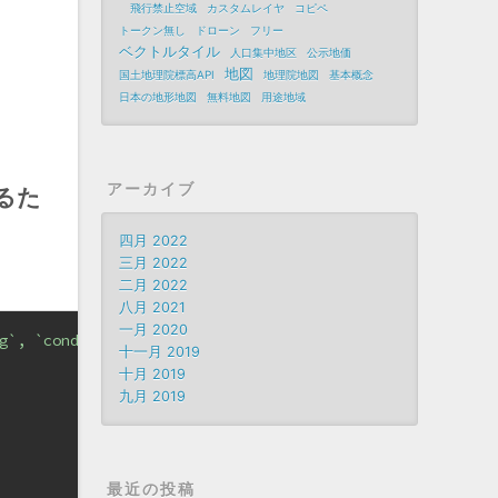
飛行禁止空域
カスタムレイヤ
コピペ
トークン無し
ドローン
フリー
ベクトルタイル
人口集中地区
公示地価
地図
国土地理院標高API
地理院地図
基本概念
日本の地形地図
無料地図
用途地域
アーカイブ
があるた
四月 2022
三月 2022
二月 2022
八月 2021
一月 2020
g`, `condition`, `message`) VALUES "
);
十一月 2019
十月 2019
九月 2019
最近の投稿