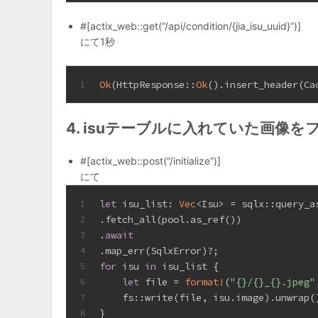
#[actix_web::get(“/api/condition/{jia_isu_uuid}”)]
にて1秒
Ok
(HttpResponse::
Ok
().insert_header(Ca
1
4. isuテーブルに入れていた画像
#[actix_web::post(“/initialize”)]
にて
let
 isu_list: 
Vec
<Isu> = sqlx::query_a
1
.fetch_all(pool.as_ref())
2
.
await
3
.map_err(SqlxError)?;
4
for
 isu 
in
 isu_list {
5
let
 file = 
format!
(
"{}/{}_{}.jpeg"
6
    fs::write(file, isu.image).unwrap(
7
}
8