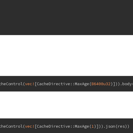
cheControl(
vec!
[CacheDirective::MaxAge(
86400u32
)])).body
cheControl(
vec!
[CacheDirective::MaxAge(
1
)])).json(res))