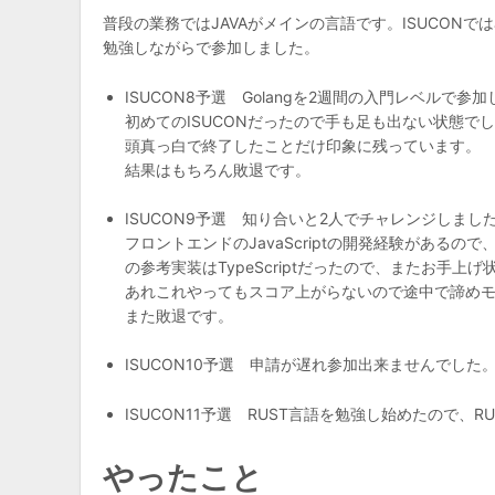
普段の業務ではJAVAがメインの言語です。ISUCONではJAV
勉強しながらで参加しました。
ISUCON8予選 Golangを2週間の入門レベルで参
初めてのISUCONだったので手も足も出ない状態で
頭真っ白で終了したことだけ印象に残っています。
結果はもちろん敗退です。
ISUCON9予選 知り合いと2人でチャレンジしまし
フロントエンドのJavaScriptの開発経験があるので、
の参考実装はTypeScriptだったので、またお手上
あれこれやってもスコア上がらないので途中で諦め
また敗退です。
ISUCON10予選 申請が遅れ参加出来ませんでした
ISUCON11予選 RUST言語を勉強し始めたので、
やったこと